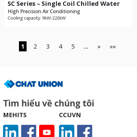
SC Series – Single Coil Chilled Water
High Precision Air Conditioning
Cooling capacity: 9kW-220kW
1
2
3
4
5
...
»
»»
Tìm hiểu về chúng tôi
MEHITS
CCUVN