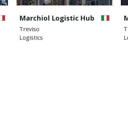
Marchiol Logistic Hub
M
Treviso
T
Logistics
L