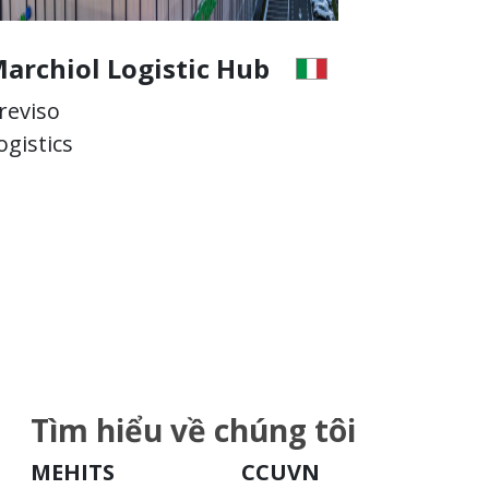
archiol Logistic Hub
Marchio
reviso
Treviso
ogistics
Logistics
Tìm hiểu về chúng tôi
MEHITS
CCUVN