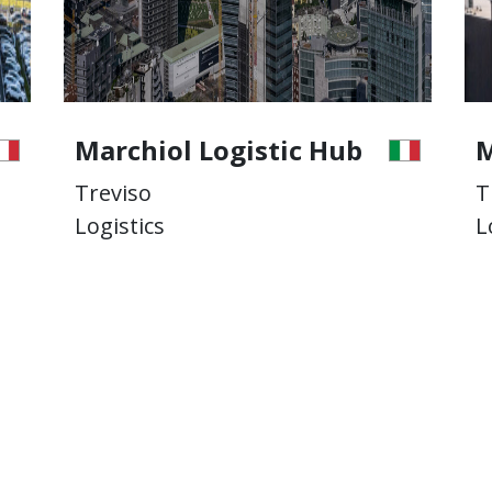
Marchiol Logistic Hub
M
Treviso
T
Logistics
L