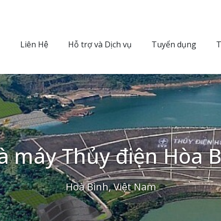
Liên Hệ
Hỗ trợ và Dịch vụ
Tuyển dụng
T
̀ máy Thủy điện Hòa 
Hoà Bình, Việt Nam