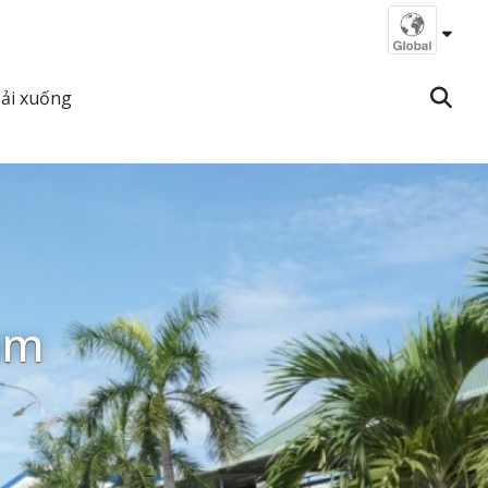
ải xuống
am