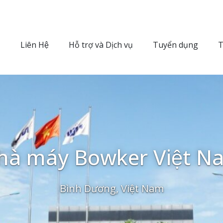
Liên Hệ
Hỗ trợ và Dịch vụ
Tuyển dụng
T
hà máy Bowker Việt N
Bình Dương, Việt Nam