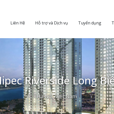
Liên Hệ
Hỗ trợ và Dịch vụ
Tuyển dụng
T
ipec Riverside Long Bi
Hà Nội, Việt Nam