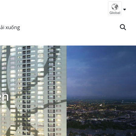
ải xuống
ên